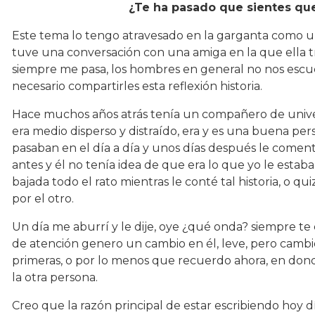
¿Te ha pasado que sientes qu
Este tema lo tengo atravesado en la garganta como un
tuve una conversación con una amiga en la que ella tra
siempre me pasa, los hombres en general no nos escu
necesario compartirles esta reflexión historia.
Hace muchos años atrás tenía un compañero de univers
era medio disperso y distraído, era y es una buena pe
pasaban en el día a día y unos días después le coment
antes y él no tenía idea de que era lo que yo le esta
bajada todo el rato mientras le conté tal historia, o qu
por el otro.
Un día me aburrí y le dije, oye ¿qué onda? siempre te
de atención genero un cambio en él, leve, pero cambio 
primeras, o por lo menos que recuerdo ahora, en don
la otra persona.
Creo que la razón principal de estar escribiendo hoy 