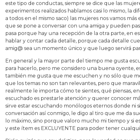
este tipo de conductas, siempre se dice que las muje
experimentos realizados hablamos casi lo mismo, la d
a todos en el mismo saco) las mujeres nos vamos más e
que se pone a conversar con una amiga y pueden pasar 
pasa porque hay una recepción de la otra parte, en e
hablar y contar cada detalle, porque cada detalle cu
amig@ sea un momento único y que luego servirá para
En general y la mayor parte del tiempo me gusta escu
para hacerlo, pero me considero una buena oyente, es
también me gusta que me escuchen y no sólo que me
que los temas no son tan relevantes, pero que maravil
realmente le importa cómo te sientes, qué piensas, en 
escuchado es prestarle atención y querer conocer más
sirve estar escuchando monólogos eternos donde ni si
conversación así conmigo, le digo al tiro que me da 
lo máximo, sino porque valoro mucho mi tiempo y si e
y este ítem es EXCLUYENTE para poder tener cualquier