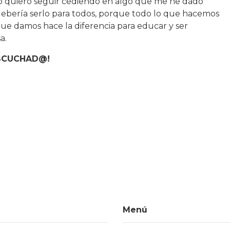
 no quiero seguir cediendo en algo que me he dado
ebería serlo para todos, porque todo lo que hacemos
que damos hace la diferencia para educar y ser
a.
ESCUCHAD@!
Menú