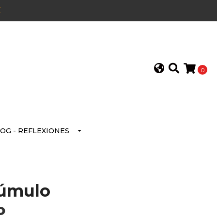
E
0
OG - REFLEXIONES
Cúmulo
P