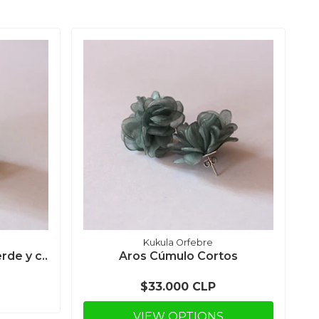
Kukula Orfebre
rde y c..
Aros Cúmulo Cortos
$33.000 CLP
VIEW OPTIONS