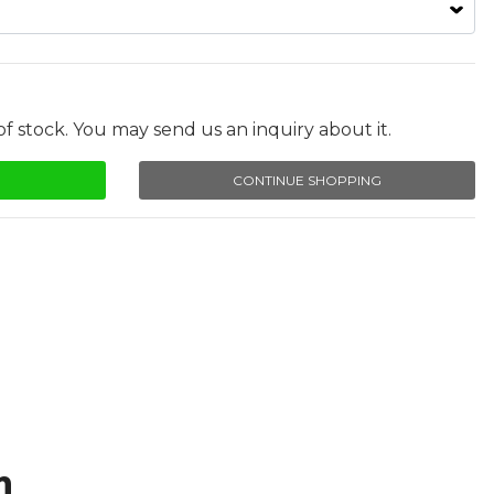
f stock. You may send us an inquiry about it.
CONTINUE SHOPPING
n