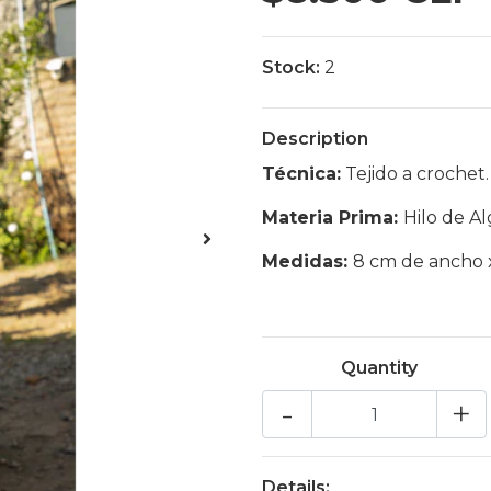
Stock:
2
Description
Técnica:
Tejido a crochet
Materia Prima:
Hilo de A
Medidas:
8 cm de ancho x
Quantity
-
+
Details: