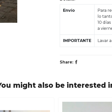
Envío
Para re
lo tan
10 días
a viern
IMPORTANTE
Lavar a
Share:
You might also be interested i